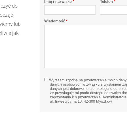
Imię i nazwisko
*
Telefon
*
łączyć do
począć
Wiadomość
*
wiemy lub
liwie jak
rodo
Wyrażam zgodnę na przetwarzanie moich danyc
danych osobowych w związku z wysłaniem zapy
danych jest dobrowolne ale niezbędne do prze
że przysługuje mi prado dostępu do swoich da
zaprzestania ich przetwarzania. Administrat
ul. Inwestycyjna 18, 42-300 Myszków.