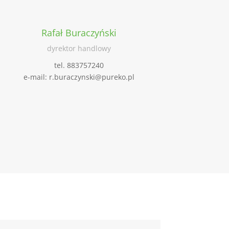
Rafał Buraczyński
dyrektor handlowy
tel. 883757240
e-mail: r.buraczynski@pureko.pl