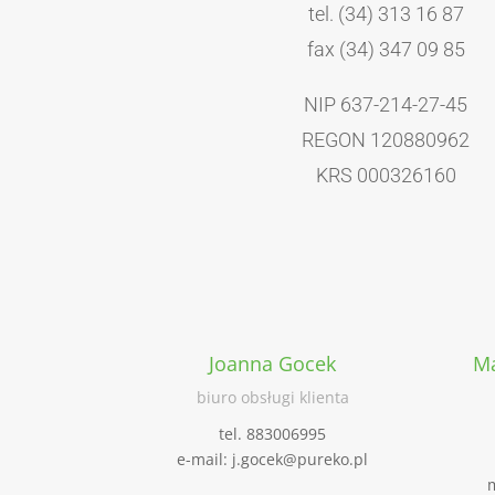
tel. (34) 313 16 87
fax (34) 347 09 85
NIP 637-214-27-45
REGON 120880962
KRS 000326160
Joanna Gocek
Ma
biuro obsługi klienta
tel. 883006995
e-mail: j.gocek@pureko.pl