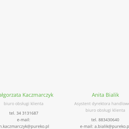
łgorzata Kaczmarczyk
Anita Bialik
biuro obsługi klienta
Asystent dyrektora handlow
biuro obsługi klienta
tel. 34 3131687
e-mail:
tel. 883430640
m.kaczmarczyk@pureko.pl
e-mail: a.bialik@pureko.p