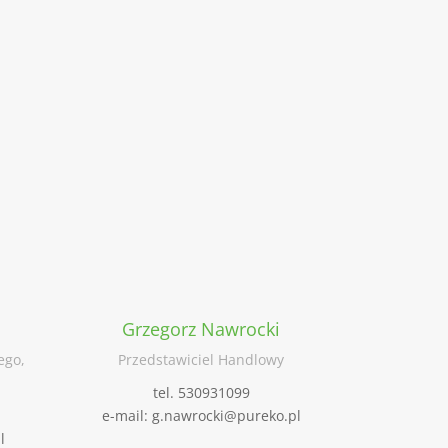
Grzegorz Nawrocki
ego,
Przedstawiciel Handlowy
tel. 530931099
e-mail: g.nawrocki@pureko.pl
l