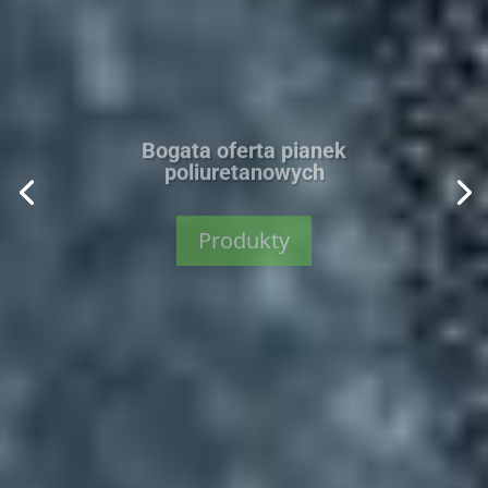
Bogata oferta pianek
poliuretanowych
Produkty